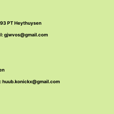
093 PT Heythuysen
l: gjwvos@gmail.com
en
l: huub.konickx@gmail.com